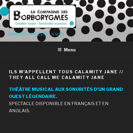
Aller
au
contenu
principal
DANS LES TRACES DE LA VOIX
Menu
ILS M’APPELLENT TOUS CALAMITY JANE //
THEY ALL CALL ME CALAMITY JANE
THÉÂTRE MUSICAL AUX SONORITÉS D’UN GRAND
OUEST LÉGENDAIRE.
SPECTACLE DISPONIBLE EN FRANÇAIS ET EN
ANGLAIS.