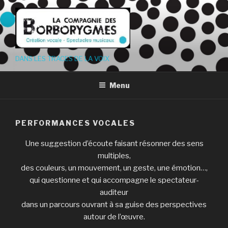
Aller
au
contenu
principal
DANS LES TRACES DE LA VOIX
Menu
PERFORMANCES VOCALES
Une suggestion d’écoute faisant résonner des sens
multiples,
des couleurs, un mouvement, un geste, une émotion…,
qui questionne et qui accompagne le spectateur-
auditeur
dans un parcours ouvrant à sa guise des perspectives
autour de l’œuvre.