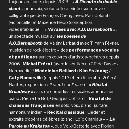
toujours en cours depuis 2003 –
«
A l’écoute du double
chant
»
pour voix, violoncelle et vidéo sur l’oeuvre
calligraphique de François Cheng, avec Paul Colomb
(violoncelle) et Maxence Flepp (conception
vidéographique) –
« Voyages avec A.O. Barnabooth »
,
un spectacle musical sur
les poésies de
A.O.Barnabooth
de Valéry Larbaud avec Ti Yann Février,
musicien de rock électro – des
performances vocales
et poétiques
sur les œuvres d’artistes-peintres depuis
2006 :
Michel Frérot
(avec le soutien du CR de Basse-
Normandie) /
Madeleine Belliard
/
Kim En Joong
/
Caty Banneville
(depuis 2013 et en décembre 2015 à
Nantes, exposition «
Il pleut sur l’eau
») –
« Récital
Broadway » :
airs de comédies musicales américaines,
piano : Pierre Le Bot, Georges Cotillard –
Récital de
chansons françaises
en solo, voix, piano, guitare,
harmonium indien
– Récital classique
: Lieder et
extraits d’opéras célèbres (piano : Loïc Charriau)
–
« La
Parole au Krakatoa »
, duo Voix/Batterie avec Florian