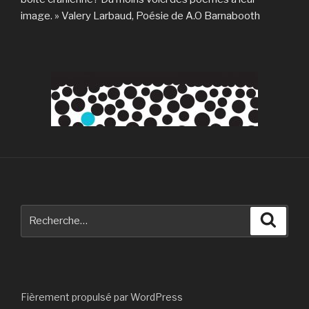
image. » Valery Larbaud, Poésie de A.O Barnabooth
Recherche
Reche
pour
:
Fièrement propulsé par WordPress