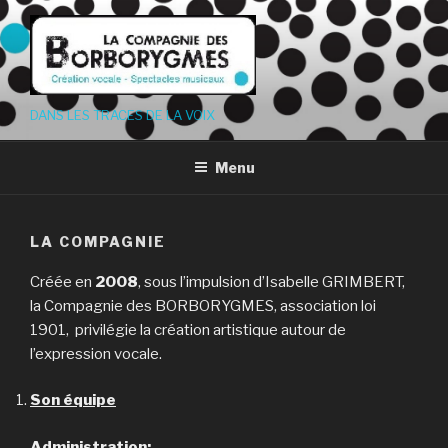
Aller
au
contenu
principal
DANS LES TRACES DE LA VOIX
Menu
LA COMPAGNIE
Créée en
2008
, sous l’impulsion d’Isabelle GRIMBERT,
la Compagnie des BORBORYGMES, association loi
1901, privilégie la création artistique autour de
l’expression vocale.
Son équipe
Administration: